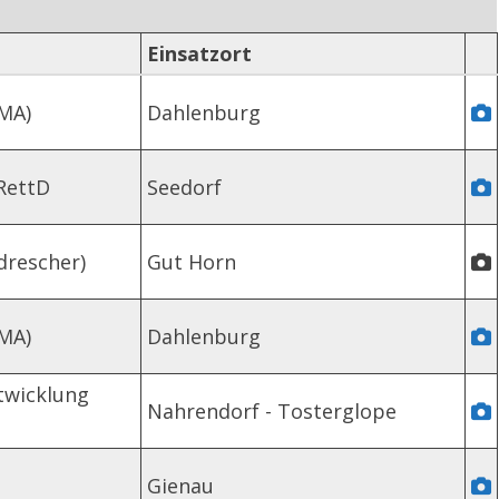
Einsatzort
MA)
Dahlenburg
RettD
Seedorf
drescher)
Gut Horn
MA)
Dahlenburg
twicklung
Nahrendorf - Tosterglope
Gienau