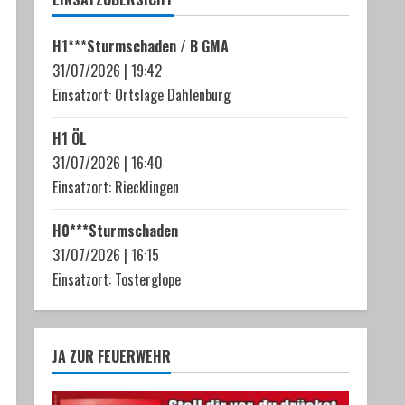
H1***Sturmschaden / B GMA
31/07/2026
|
19:42
Einsatzort: Ortslage Dahlenburg
H1 ÖL
31/07/2026
|
16:40
Einsatzort: Riecklingen
H0***Sturmschaden
31/07/2026
|
16:15
Einsatzort: Tosterglope
JA ZUR FEUERWEHR