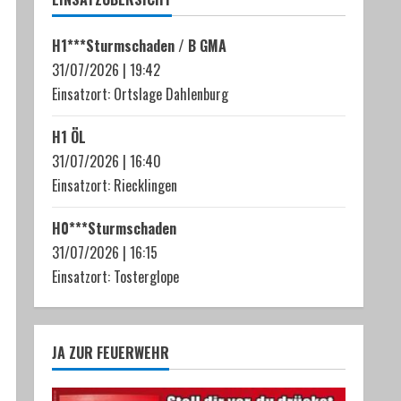
H1***Sturmschaden / B GMA
31/07/2026
|
19:42
Einsatzort: Ortslage Dahlenburg
H1 ÖL
31/07/2026
|
16:40
Einsatzort: Riecklingen
H0***Sturmschaden
31/07/2026
|
16:15
Einsatzort: Tosterglope
JA ZUR FEUERWEHR