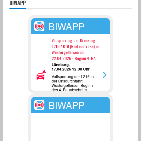
BIWAPP
BIWAPP
Vollsperrung der Kreuzung
L216 / K18 (Rentenstraße) in
Westergellersen ab
22.04.2026 - Beginn 4. BA
Lüneburg,
17.04.2026 12:00 Uhr
Vollsperrung der L216 in
der Ortsdurchfahrt
Westergellersen Beginn
des 4. Bauabschnitts -
Umbau Kreuzung
L216/K18 in einen
BIWAPP
Kreisverkehrsplatz - ab
22.04.2026