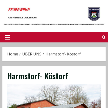
Skip
to
content
Primary
Menu
Home
ÜBER UNS
Harmstorf- Köstorf
Harmstorf- Köstorf