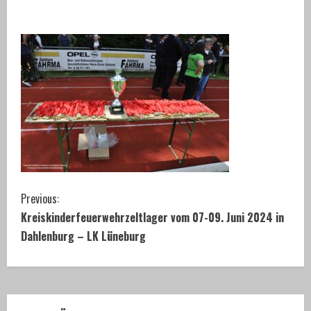
C
Previous:
Kreiskinderfeuerwehrzeltlager vom 07-09. Juni 2024 in
o
Dahlenburg – LK Lüneburg
n
t