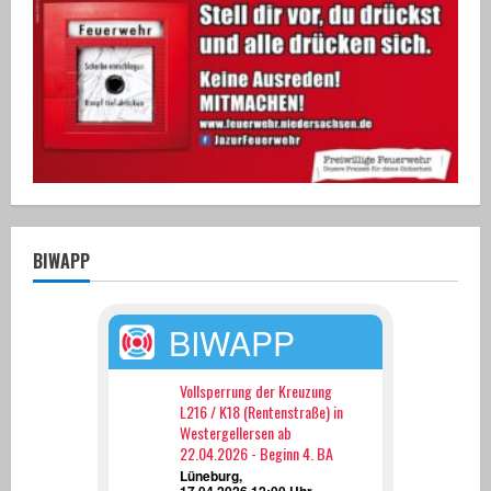
BIWAPP
BIWAPP
Vollsperrung der Kreuzung
L216 / K18 (Rentenstraße) in
Westergellersen ab
22.04.2026 - Beginn 4. BA
Lüneburg,