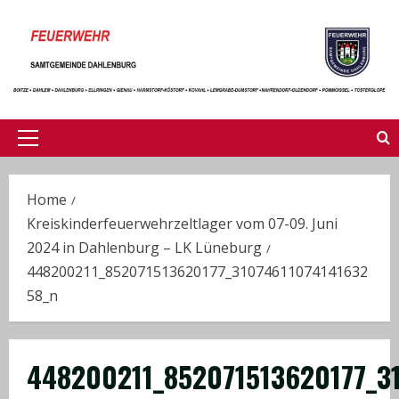
Skip
to
content
Primary
Menu
Home
Kreiskinderfeuerwehrzeltlager vom 07-09. Juni
2024 in Dahlenburg – LK Lüneburg
448200211_852071513620177_31074611074141632
58_n
448200211_852071513620177_3