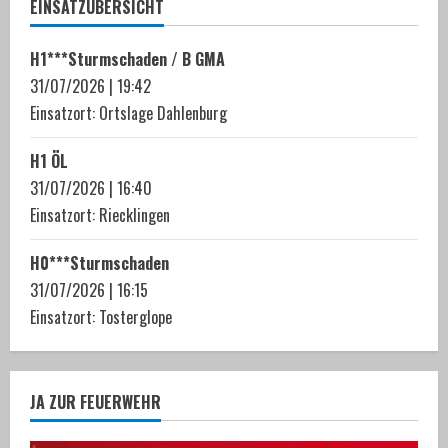
i
EINSATZÜBERSICHT
n
H1***Sturmschaden / B GMA
u
31/07/2026
|
19:42
Einsatzort: Ortslage Dahlenburg
e
H1 ÖL
R
31/07/2026
|
16:40
e
Einsatzort: Riecklingen
a
H0***Sturmschaden
31/07/2026
|
16:15
d
Einsatzort: Tosterglope
i
n
JA ZUR FEUERWEHR
g