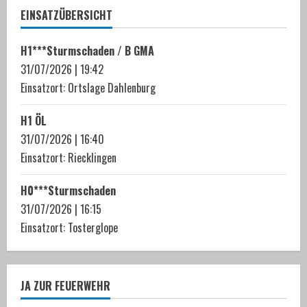
n
EINSATZÜBERSICHT
u
H1***Sturmschaden / B GMA
e
31/07/2026
|
19:42
Einsatzort: Ortslage Dahlenburg
R
H1 ÖL
e
31/07/2026
|
16:40
a
Einsatzort: Riecklingen
d
H0***Sturmschaden
31/07/2026
|
16:15
i
Einsatzort: Tosterglope
n
g
JA ZUR FEUERWEHR