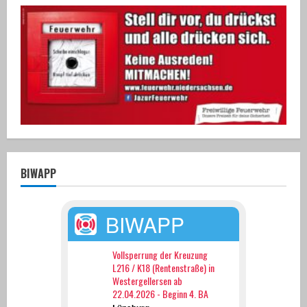
BIWAPP
BIWAPP
Vollsperrung der Kreuzung
L216 / K18 (Rentenstraße) in
Westergellersen ab
22.04.2026 - Beginn 4. BA