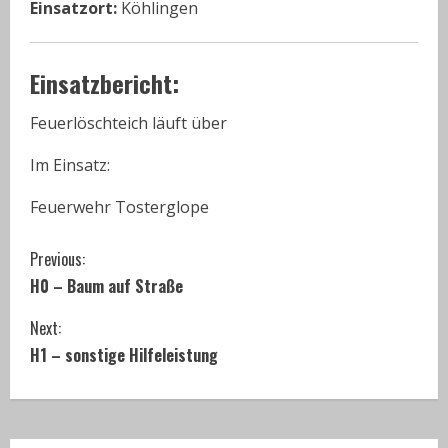
Einsatzort:
Köhlingen
Einsatzbericht:
Feuerlöschteich läuft über
Im Einsatz:
Feuerwehr Tosterglope
C
Previous:
H0 – Baum auf Straße
o
Next:
n
H1 – sonstige Hilfeleistung
t
i