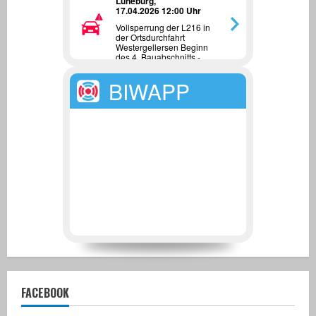
Lüneburg,
17.04.2026 12:00 Uhr
Vollsperrung der L216 in
der Ortsdurchfahrt
Westergellersen Beginn
des 4. Bauabschnitts -
Umbau Kreuzung
L216/K18 in einen
BIWAPP
Kreisverkehrsplatz - ab
22.04.2026
FACEBOOK