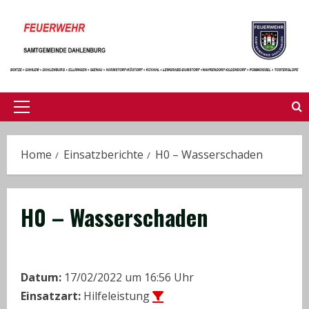
Skip
to
content
Primary
Menu
Home
Einsatzberichte
H0 – Wasserschaden
H0 – Wasserschaden
Datum:
17/02/2022 um 16:56 Uhr
Einsatzart:
Hilfeleistung