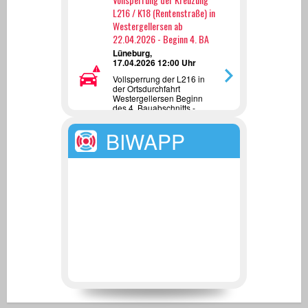
L216 / K18 (Rentenstraße) in
Westergellersen ab
22.04.2026 - Beginn 4. BA
Lüneburg,
17.04.2026 12:00 Uhr
Vollsperrung der L216 in
der Ortsdurchfahrt
Westergellersen Beginn
des 4. Bauabschnitts -
Umbau Kreuzung
L216/K18 in einen
BIWAPP
Kreisverkehrsplatz - ab
22.04.2026