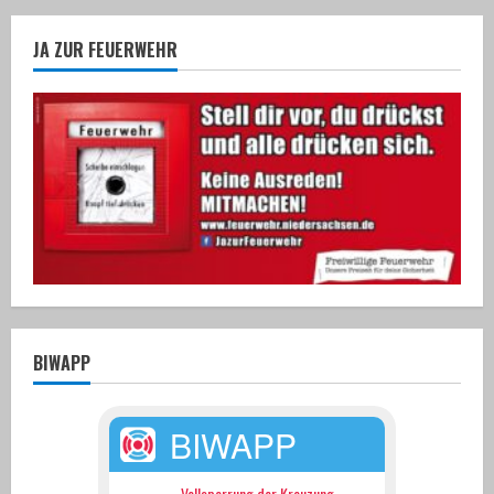
i
JA ZUR FEUERWEHR
n
g
BIWAPP
BIWAPP
Vollsperrung der Kreuzung