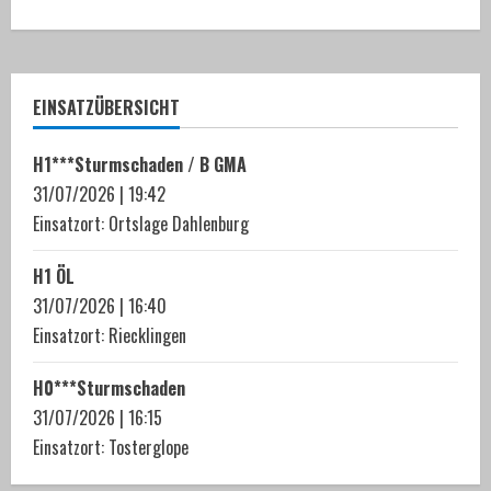
o
n
t
EINSATZÜBERSICHT
i
H1***Sturmschaden / B GMA
n
31/07/2026
|
19:42
u
Einsatzort: Ortslage Dahlenburg
e
H1 ÖL
31/07/2026
|
16:40
R
Einsatzort: Riecklingen
e
H0***Sturmschaden
a
31/07/2026
|
16:15
Einsatzort: Tosterglope
d